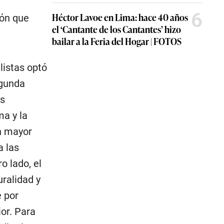
6
Héctor Lavoe en Lima: hace 40 años
ión que
el ‘Cantante de los Cantantes’ hizo
bailar a la Feria del Hogar | FOTOS
listas optó
egunda
es
ma y la
on mayor
a las
o lado, el
uralidad y
e por
or. Para