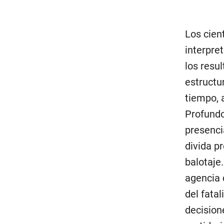
Los cien
interpre
los resu
estructur
tiempo, 
Profundo
presencia
divida p
balotaje
agencia 
del fatal
decision