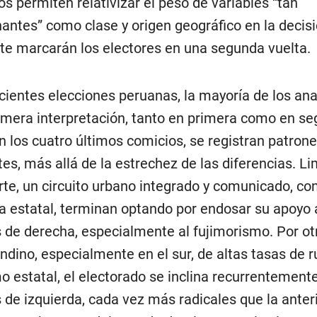
os permiten relativizar el peso de variables “tan
antes” como clase y origen geográfico en la decis
te marcarán los electores en una segunda vuelta.
ecientes elecciones peruanas, la mayoría de los ana
rimera interpretación, tanto en primera como en s
En los cuatro últimos comicios, se registran patron
tes, más allá de la estrechez de las diferencias. Li
rte, un circuito urbano integrado y comunicado, c
a estatal, terminan optando por endosar su apoyo 
 de derecha, especialmente al fujimorismo. Por otr
dino, especialmente en el sur, de altas tasas de r
o estatal, el electorado se inclina recurrentement
 de izquierda, cada vez más radicales que la anteri