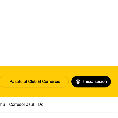
Pásate al Club El Comercio
Inicia sesión
chu
Corredor azul
Dólar
Congreso
Nasca
Acuña
Toled