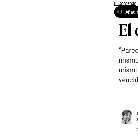
El Comercio
Añadir
El
“Parec
mismo 
mismo 
vencid