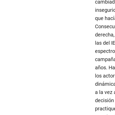
cambiado
inseguri
que hací
Consecue
derecha,
las del 
espectro
campaña,
años. Ha
los acto
dinámica
a la vez
decisión
practiqu