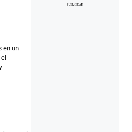
s en un
 el
y