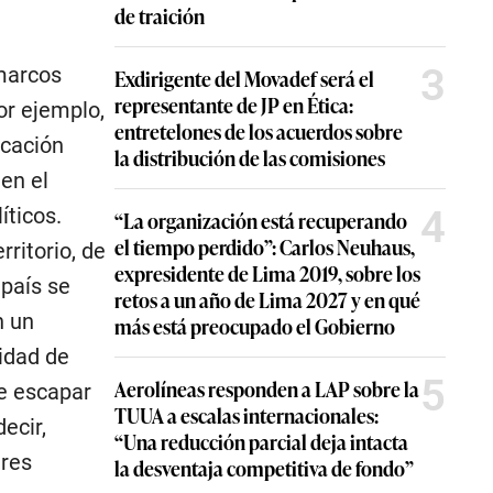
de traición
3
 marcos
Exdirigente del Movadef será el
representante de JP en Ética:
or ejemplo,
entretelones de los acuerdos sobre
icación
la distribución de las comisiones
 en el
4
íticos.
“La organización está recuperando
el tiempo perdido”: Carlos Neuhaus,
ritorio, de
expresidente de Lima 2019, sobre los
 país se
retos a un año de Lima 2027 y en qué
n un
más está preocupado el Gobierno
cidad de
5
Aerolíneas responden a LAP sobre la
de escapar
TUUA a escalas internacionales:
ecir,
“Una reducción parcial deja intacta
eres
la desventaja competitiva de fondo”