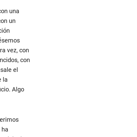
 con una
con un
ción
viésemos
ra vez, con
ncidos, con
sale el
 la
cio. Algo
ferimos
 ha