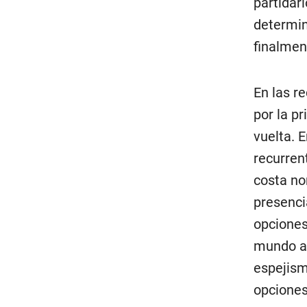
partidari
determin
finalmen
En las r
por la p
vuelta. 
recurren
costa no
presenci
opciones
mundo an
espejism
opciones