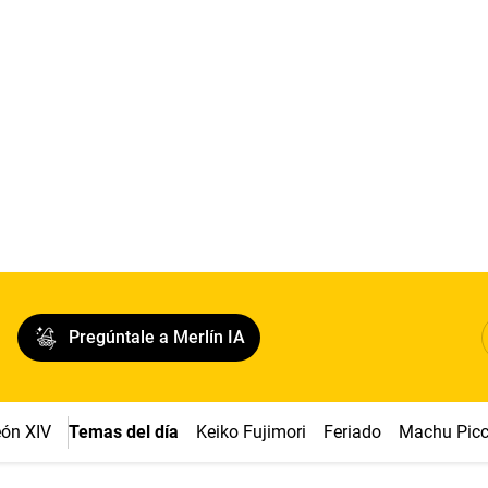
Pregúntale a Merlín IA
ón XIV
Temas del día
Keiko Fujimori
Feriado
Machu Pic