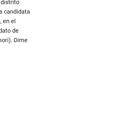
distrito
la candidata
 en el
dato de
mori). Dime