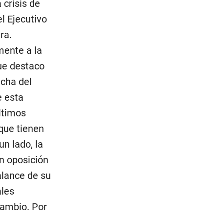
 crisis de
l Ejecutivo
ra.
mente a la
ue destaco
echa del
e esta
ltimos
que tienen
un lado, la
n oposición
alance de su
ales
cambio. Por