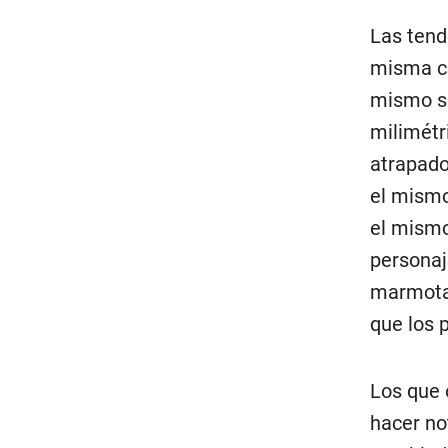
Las tend
misma ca
mismo so
milimétr
atrapado
el mismo
el mismo
personaje
marmota”
que los 
Los que 
hacer no