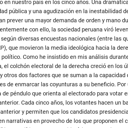
 en nuestro país en los cinco años. Una dramática
dad pública y una agudización en la inestabilidad de
an prever una mayor demanda de orden y mano du
ntemente con ello, la sociedad peruana viró leve
 según diversas encuestas nacionales (entre las q
IEP), que movieron la media ideológica hacia la der
 político. Como he insistido en mis análisis durant
 el colchón electoral de la derecha creció en los ú
y otros dos factores que se suman a la capacidad 
res de enmarcar las coyunturas a su beneficio. Por 
 de péndulo que orienta al electorado para votar e
 anterior. Cada cinco años, los votantes hacen un b
 anterior y permiten que los candidatos presidenci
en narrativas en provecho de los que proponen el 