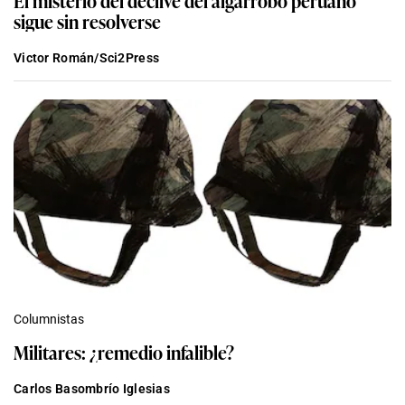
El misterio del declive del algarrobo peruano
sigue sin resolverse
Victor Román/Sci2Press
Columnistas
Militares: ¿remedio infalible?
Carlos Basombrío Iglesias