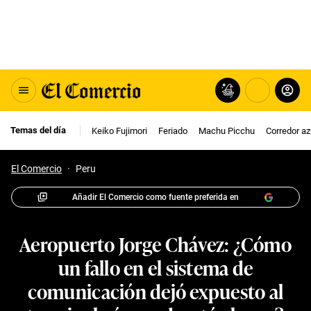
Temas del día
Keiko Fujimori
Feriado
Machu Picchu
Corredor az
El Comercio
·
Peru
Añadir El Comercio como fuente preferida en
Aeropuerto Jorge Chávez: ¿Cómo
un fallo en el sistema de
comunicación dejó expuesto al