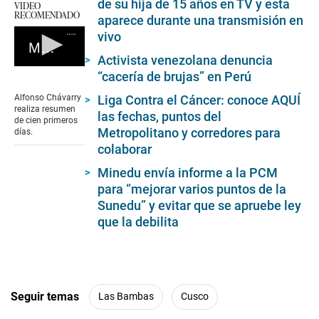
de su hija de 15 años en TV y esta
VIDEO
RECOMENDADO
aparece durante una transmisión en
vivo
Ministro del Interior ofrece declaraciones
Activista venezolana denuncia
0
“cacería de brujas” en Perú
seconds
of
Alfonso Chávarry
Liga Contra el Cáncer: conoce AQUÍ
0
realiza resumen
las fechas, puntos del
seconds
de cien primeros
Metropolitano y corredores para
días.
colaborar
Minedu envía informe a la PCM
para “mejorar varios puntos de la
Sunedu” y evitar que se apruebe ley
que la debilita
Seguir temas
Las Bambas
Cusco