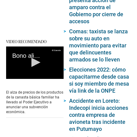
presenta acción de
amparo contra el
Gobierno por cierre de
accesos
Comas: taxista se lanza
sobre su auto en
VIDEO RECOMENDADO
movimiento para evitar
que delincuentes
Bono alimentario 2022: ¿Qué es, quiénes serán los beneficiarios y cuál será el monto?
armados se lo lleven
Elecciones 2022: cómo
capacitarme desde casa
0
si soy miembro de mesa
seconds
vía link de la ONPE
of
El alza de precios de los productos
0
de la canasta básica familiar ha
Accidente en Loreto:
seconds
llevado al Poder Ejecutivo a
Indecopi inicia acciones
anunciar una subvención
económica.
contra empresa de
avioneta tras incidente
en Putumayo