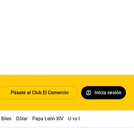
Pásate al Club El Comercio
Inicia sesión
Biles
Dólar
Papa León XIV
U vs Cristal
Congreso
Mach