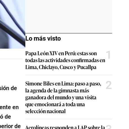
Lo más visto
1
Papa León XIV en Perú: estas son
todas las actividades confirmadas en
Lima, Chiclayo, Cusco y Pucallpa
2
Simone Biles en Lima: paso a paso,
sión de
la agenda de la gimnasta más
ganadora del mundo y una visita
que emocionará a toda una
gente en
selección nacional
mó de
perior de
Aerolíneas responden a LAP sobre la