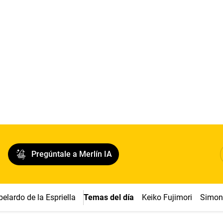
Pregúntale a Merlín IA
belardo de la Espriella
Temas del día
Keiko Fujimori
Simon 