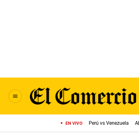
Perú vs Venezuela
A
EN VIVO