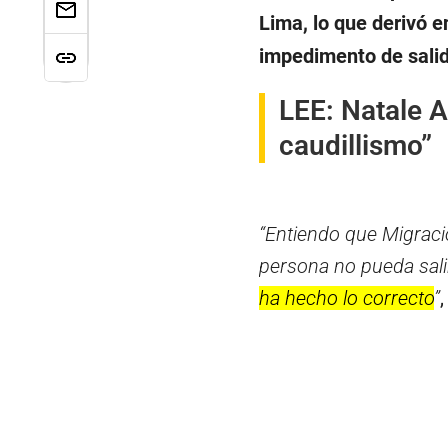
Lima, lo que derivó e
impedimento de salid
LEE:
Natale A
caudillismo”
“Entiendo que Migraci
persona no pueda salir
ha hecho lo correcto
”