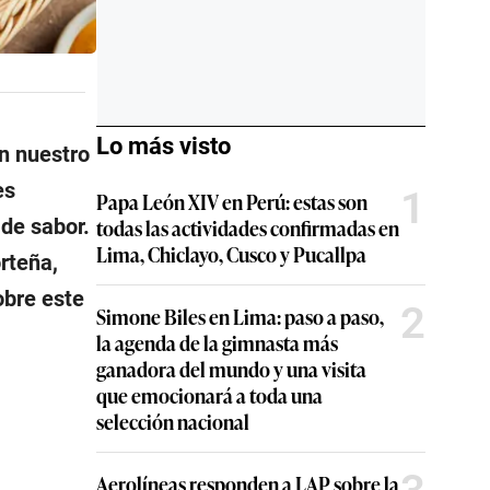
Lo más visto
en nuestro
es
1
Papa León XIV en Perú: estas son
 de sabor.
todas las actividades confirmadas en
Lima, Chiclayo, Cusco y Pucallpa
rteña,
obre este
2
Simone Biles en Lima: paso a paso,
la agenda de la gimnasta más
ganadora del mundo y una visita
que emocionará a toda una
selección nacional
Aerolíneas responden a LAP sobre la