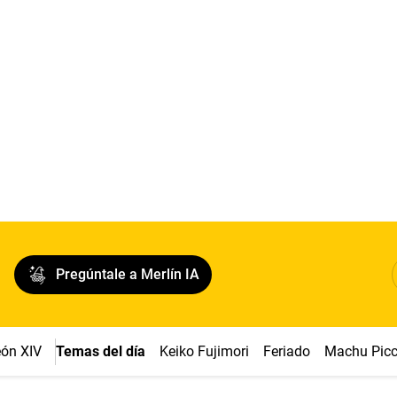
Pregúntale a Merlín IA
ón XIV
Temas del día
Keiko Fujimori
Feriado
Machu Pic