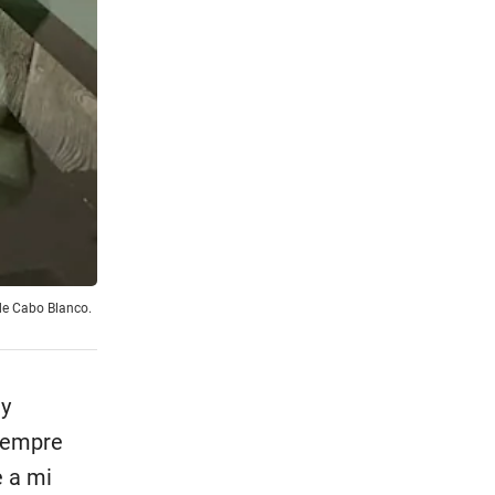
 de Cabo Blanco.
 y
siempre
 a mi