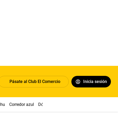
Pásate al Club El Comercio
Inicia sesión
chu
Corredor azul
Dólar
Congreso
Nasca
Acuña
Toled