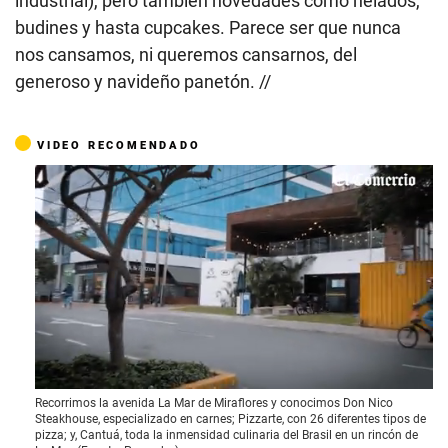
industrial), pero también novedades como helados,
budines y hasta cupcakes. Parece ser que nunca
nos cansamos, ni queremos cansarnos, del
generoso y navideño panetón. //
VIDEO RECOMENDADO
0
Recorrimos la avenida La Mar de Miraflores y conocimos Don Nico
o
Steakhouse, especializado en carnes; Pizzarte, con 26 diferentes tipos de
f
pizza; y, Cantuá, toda la inmensidad culinaria del Brasil en un rincón de
5