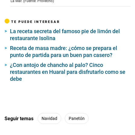
La Mar. (Fuente: Provecho)
m
i
n
u
TE PUEDE INTERESAR
t
e
La receta secreta del famoso pie de limón del
s
,
restaurante Isolina
0
Receta de masa madre: ¿cómo se prepara el
punto de partida para un buen pan casero?
¿Con antojo de chancho al palo? Cinco
restaurantes en Huaral para disfrutarlo como se
debe
Seguir temas
Navidad
Panetón