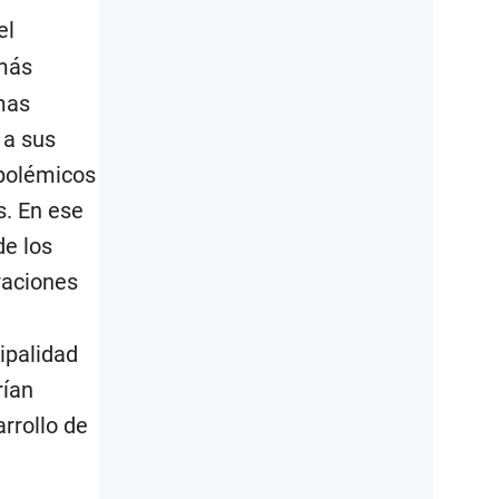
el
 más
mas
 a sus
 polémicos
s. En ese
de los
raciones
ipalidad
rían
rrollo de