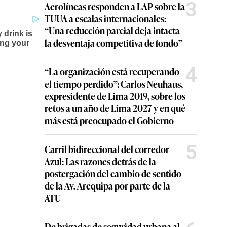
3
Aerolíneas responden a LAP sobre la
TUUA a escalas internacionales:
“Una reducción parcial deja intacta
la desventaja competitiva de fondo”
4
“La organización está recuperando
el tiempo perdido”: Carlos Neuhaus,
expresidente de Lima 2019, sobre los
retos a un año de Lima 2027 y en qué
más está preocupado el Gobierno
5
Carril bidireccional del corredor
Azul: Las razones detrás de la
postergación del cambio de sentido
de la Av. Arequipa por parte de la
ATU
De brigadas de seguridad urbana al