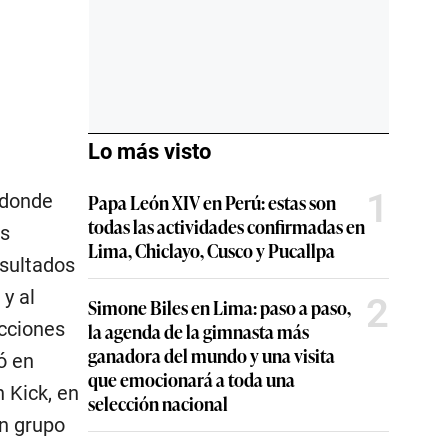
Lo más visto
1
 donde
Papa León XIV en Perú: estas son
todas las actividades confirmadas en
os
Lima, Chiclayo, Cusco y Pucallpa
esultados
y al
2
Simone Biles en Lima: paso a paso,
acciones
la agenda de la gimnasta más
ganadora del mundo y una visita
ó en
que emocionará a toda una
 Kick, en
selección nacional
un grupo