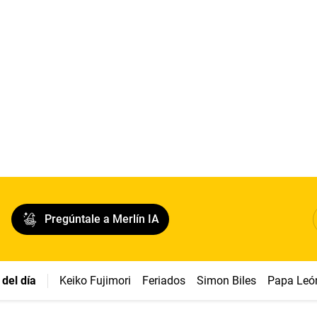
Pregúntale a Merlín IA
del día
Keiko Fujimori
Feriados
Simon Biles
Papa Leó