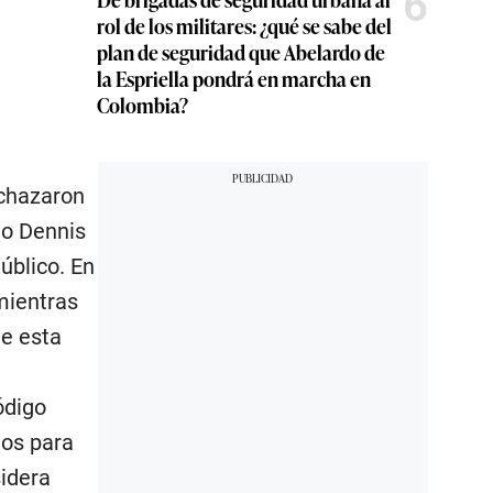
6
rol de los militares: ¿qué se sabe del
plan de seguridad que Abelardo de
la Espriella pondrá en marcha en
Colombia?
echazaron
ño Dennis
úblico. En
mientras
te esta
ódigo
ños para
sidera