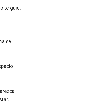
o te guíe.
lma se
spacio
parezca
star.