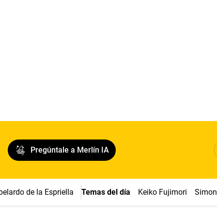
Pregúntale a Merlín IA
belardo de la Espriella
Temas del día
Keiko Fujimori
Simon 