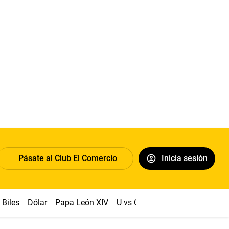
Pásate al Club El Comercio
Inicia sesión
Biles
Dólar
Papa León XIV
U vs Cristal
Congreso
Mach