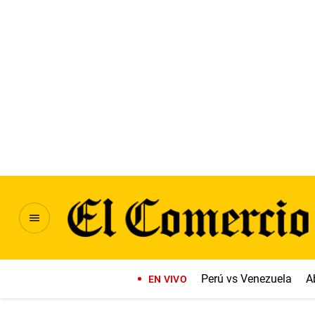
Perú vs Venezuela
A
EN VIVO