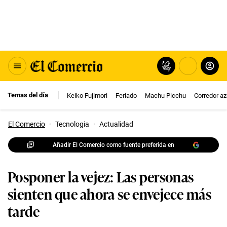
Temas del día
Keiko Fujimori
Feriado
Machu Picchu
Corredor az
El Comercio
·
Tecnologia
·
Actualidad
Añadir El Comercio como fuente preferida en
Posponer la vejez: Las personas
sienten que ahora se envejece más
tarde