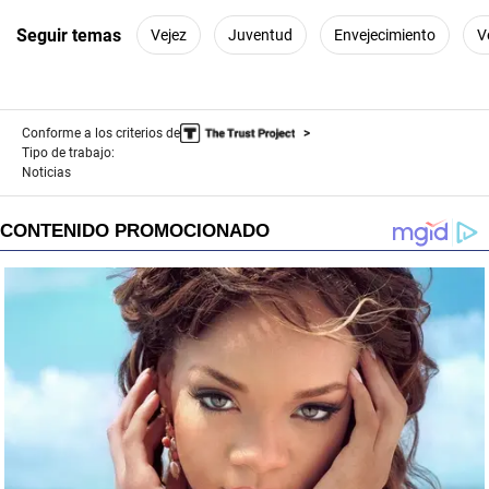
Seguir temas
Vejez
Juventud
Envejecimiento
V
Conforme a los criterios de
Tipo de trabajo:
Noticias