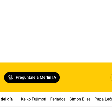
Pregúntale a Merlín IA
del día
Keiko Fujimori
Feriados
Simon Biles
Papa Leó