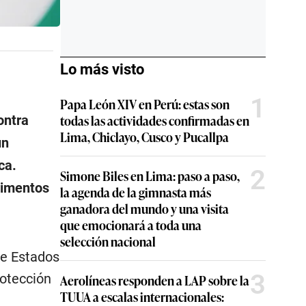
Lo más visto
1
Papa León XIV en Perú: estas son
todas las actividades confirmadas en
ontra
Lima, Chiclayo, Cusco y Pucallpa
un
ca.
2
Simone Biles en Lima: paso a paso,
rimentos
la agenda de la gimnasta más
ganadora del mundo y una visita
que emocionará a toda una
selección nacional
de Estados
3
rotección
Aerolíneas responden a LAP sobre la
TUUA a escalas internacionales: