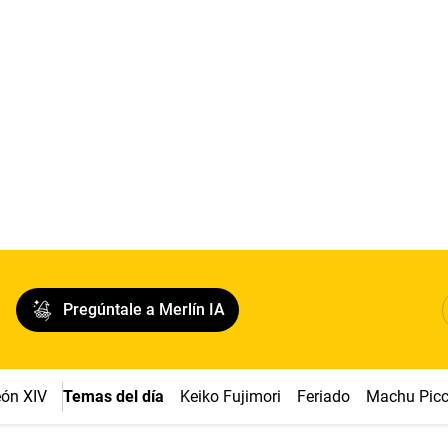
Pregúntale a Merlín IA
ón XIV
Temas del día
Keiko Fujimori
Feriado
Machu Pic