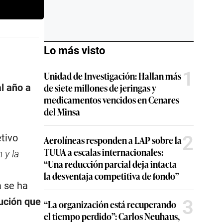
Lo más visto
1
Unidad de Investigación: Hallan más
de siete millones de jeringas y
l año a
medicamentos vencidos en Cenares
del Minsa
2
etivo
Aerolíneas responden a LAP sobre la
TUUA a escalas internacionales:
 y la
“Una reducción parcial deja intacta
la desventaja competitiva de fondo”
a se ha
3
lución que
“La organización está recuperando
el tiempo perdido”: Carlos Neuhaus,