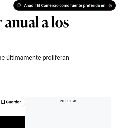
Añadir El Comercio como fuente preferida en
anual a los
que últimamente proliferan
Guardar