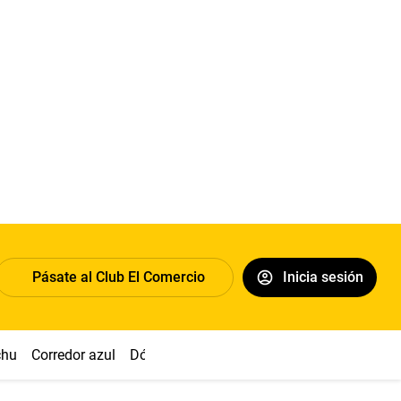
Pásate al Club El Comercio
Inicia sesión
chu
Corredor azul
Dólar
Congreso
Nasca
Acuña
Toled