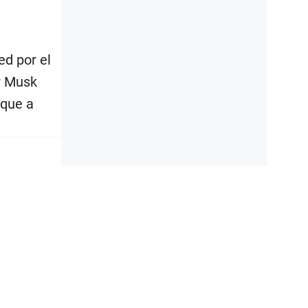
ed por el
r Musk
 que a