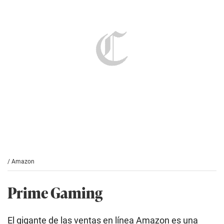
/
Amazon
Prime Gaming
El gigante de las ventas en línea Amazon es una
empresa que se está expandiendo por todos los
sectores y los videojuegos no son una excepción. Es
aquí donde entra su servicio de suscripción
Prime
Gaming
, el cual ofrece acceso a juegos
seleccionados, así como contenido adicional en
algunos populares títulos.