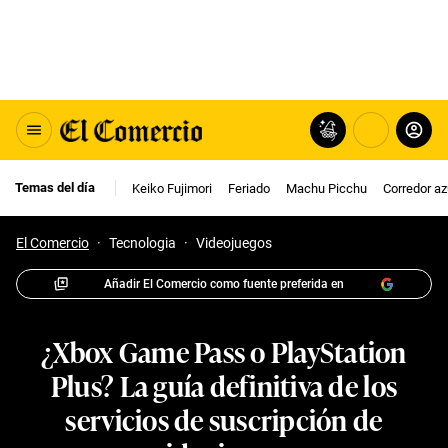
Temas del día
Keiko Fujimori
Feriado
Machu Picchu
Corredor az
El Comercio
·
Tecnologia
·
Videojuegos
Añadir El Comercio como fuente preferida en
¿Xbox Game Pass o PlayStation
Plus? La guía definitiva de los
servicios de suscripción de