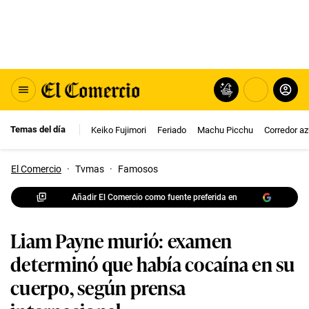
Temas del día
Keiko Fujimori
Feriado
Machu Picchu
Corredor az
El Comercio
·
Tvmas
·
Famosos
Añadir El Comercio como fuente preferida en
Liam Payne murió: examen
determinó que había cocaína en su
cuerpo, según prensa