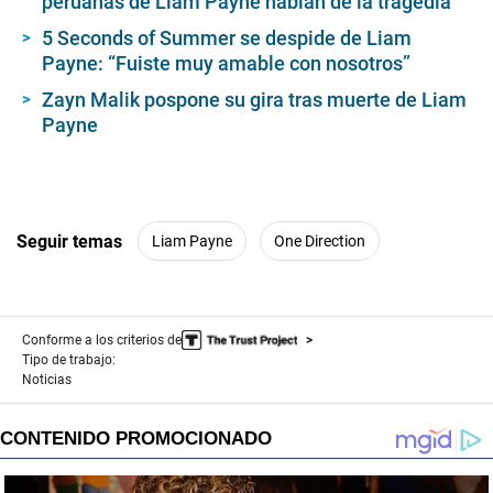
peruanas de Liam Payne hablan de la tragedia
9
s
5 Seconds of Summer se despide de Liam
e
Payne: “Fuiste muy amable con nosotros”
c
o
Zayn Malik pospone su gira tras muerte de Liam
n
d
Payne
s
Seguir temas
Liam Payne
One Direction
Conforme a los criterios de
Tipo de trabajo:
Noticias