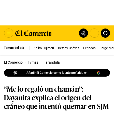
Temas del día
Keiko Fujimori
Betssy Chávez
Feriados
Jorge Me
El Comercio
·
Tvmas
·
Farandula
Añadir El Comercio como fuente preferida en
“Me lo regaló un chamán”:
Dayanita explica el origen del
cráneo que intentó quemar en SJM