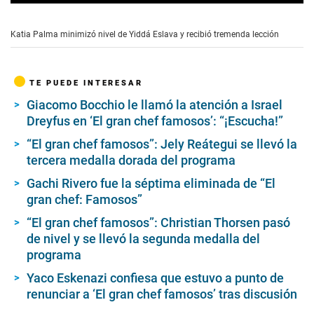
0
s
e
Katia Palma minimizó nivel de Yiddá Eslava y recibió tremenda lección
c
o
n
d
TE PUEDE INTERESAR
s
o
Giacomo Bocchio le llamó la atención a Israel
f
Dreyfus en ‘El gran chef famosos’: “¡Escucha!”
1
m
i
“El gran chef famosos”: Jely Reátegui se llevó la
n
tercera medalla dorada del programa
u
t
Gachi Rivero fue la séptima eliminada de “El
e
gran chef: Famosos”
,
2
9
“El gran chef famosos”: Christian Thorsen pasó
s
de nivel y se llevó la segunda medalla del
e
programa
c
o
Yaco Eskenazi confiesa que estuvo a punto de
n
d
renunciar a ‘El gran chef famosos’ tras discusión
s