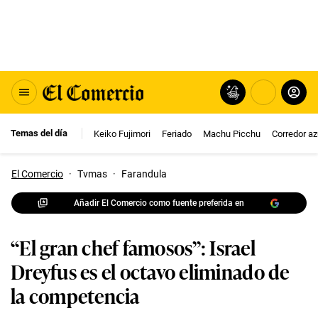
Temas del día
Keiko Fujimori
Feriado
Machu Picchu
Corredor az
El Comercio
·
Tvmas
·
Farandula
Añadir El Comercio como fuente preferida en
“El gran chef famosos”: Israel
Dreyfus es el octavo eliminado de
la competencia