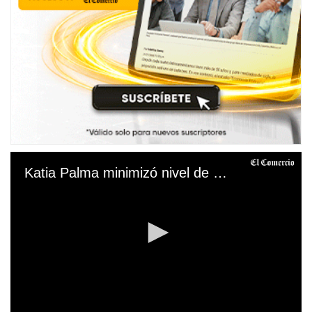
Katia Palma minimizó nivel de Yiddá Eslava y recibió tremenda lección