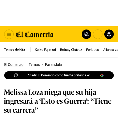
Temas del día
Keiko Fujimori
Betssy Chávez
Feriados
Alianza v
El Comercio
·
Tvmas
·
Farandula
Añadir El Comercio como fuente preferida en
Melissa Loza niega que su hija
ingresará a ‘Esto es Guerra’: “Tiene
su carrera”