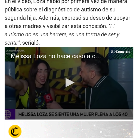
En el video, Loza habló por primera vez de manera
pública sobre el diagnóstico de autismo de su
segunda hija. Además, expresó su deseo de apoyar
a otras madres y visibilizar esta condición.
“El
autismo no es una barrera, es una forma de ser y
sentir”
, señaló.
Melissa Loza no hace caso a críticas por su edad
0
s
e
c