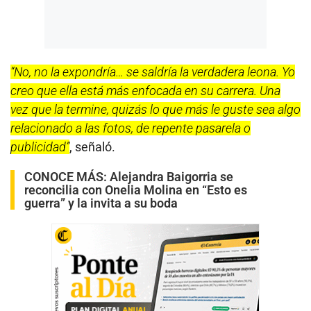
“No, no la expondría… se saldría la verdadera leona. Yo
creo que ella está más enfocada en su carrera. Una
vez que la termine, quizás lo que más le guste sea algo
relacionado a las fotos, de repente pasarela o
publicidad”
, señaló.
CONOCE MÁS:
Alejandra Baigorria se
reconcilia con Onelia Molina en “Esto es
guerra” y la invita a su boda