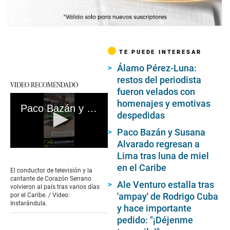
TE PUEDE INTERESAR
Álamo Pérez-Luna:
restos del periodista
VIDEO RECOMENDADO
fueron velados con
homenajes y emotivas
Paco Bazán y Susana Alvarado son captados en avión tras romántico viaje
despedidas
Paco Bazán y Susana
Alvarado regresan a
0
Lima tras luna de miel
seconds
en el Caribe
of
El conductor de televisión y la
48
cantante de Corazón Serrano
Ale Venturo estalla tras
seconds
volvieron al país tras varios días
'ampay' de Rodrigo Cuba
por el Caribe. / Video:
Instarándula.
y hace importante
pedido: "¡Déjenme