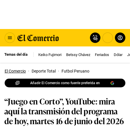
Temas del día
Keiko Fujimori
Betssy Chávez
Feriados
Dólar
J
El Comercio
·
Deporte Total
·
Futbol Peruano
Añadir El Comercio como fuente preferida en
“Juego en Corto”, YouTube: mira
aquí la transmisión del programa
de hoy, martes 16 de junio del 2026