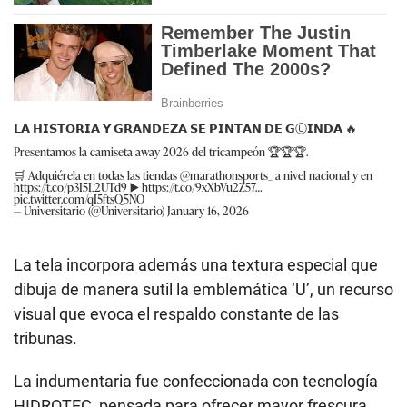
𝗟𝗔 𝗛𝗜𝗦𝗧𝗢𝗥𝗜𝗔 𝗬 𝗚𝗥𝗔𝗡𝗗𝗘𝗭𝗔 𝗦𝗘 𝗣𝗜𝗡𝗧𝗔𝗡 𝗗𝗘 𝗚Ⓤ𝗜𝗡𝗗𝗔 🔥
Presentamos la camiseta away 2026 del tricampeón 🏆🏆🏆.
🛒 Adquiérela en todas las tiendas
@marathonsports_
a nivel nacional y en
https://t.co/p3I5L2UTd9
▶️
https://t.co/9xXbVu2Z57
…
pic.twitter.com/qI5ftsQ5NO
— Universitario (@Universitario)
January 16, 2026
La tela incorpora además una textura especial que
dibuja de manera sutil la emblemática ‘U’, un recurso
visual que evoca el respaldo constante de las
tribunas.
La indumentaria fue confeccionada con tecnología
HIDROTEC, pensada para ofrecer mayor frescura,