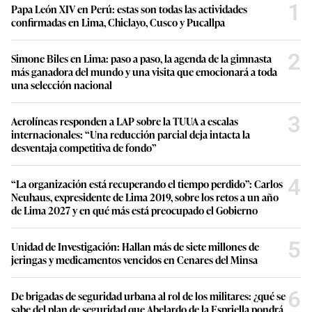
1
Papa León XIV en Perú: estas son todas las actividades
confirmadas en Lima, Chiclayo, Cusco y Pucallpa
2
Simone Biles en Lima: paso a paso, la agenda de la gimnasta
más ganadora del mundo y una visita que emocionará a toda
una selección nacional
3
Aerolíneas responden a LAP sobre la TUUA a escalas
internacionales: “Una reducción parcial deja intacta la
desventaja competitiva de fondo”
4
“La organización está recuperando el tiempo perdido”: Carlos
Neuhaus, expresidente de Lima 2019, sobre los retos a un año
de Lima 2027 y en qué más está preocupado el Gobierno
5
Unidad de Investigación: Hallan más de siete millones de
jeringas y medicamentos vencidos en Cenares del Minsa
6
De brigadas de seguridad urbana al rol de los militares: ¿qué se
sabe del plan de seguridad que Abelardo de la Espriella pondrá