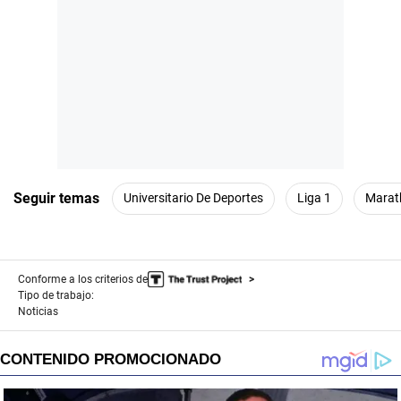
Seguir temas
Universitario De Deportes
Liga 1
Marat
Conforme a los criterios de
Tipo de trabajo:
Noticias