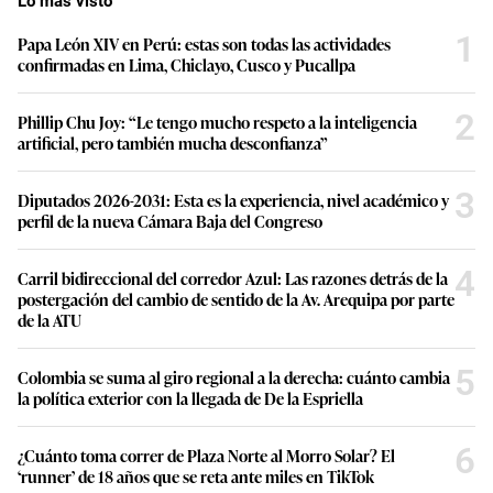
Lo más visto
1
Papa León XIV en Perú: estas son todas las actividades
confirmadas en Lima, Chiclayo, Cusco y Pucallpa
2
Phillip Chu Joy: “Le tengo mucho respeto a la inteligencia
artificial, pero también mucha desconfianza”
3
Diputados 2026-2031: Esta es la experiencia, nivel académico y
perfil de la nueva Cámara Baja del Congreso
4
Carril bidireccional del corredor Azul: Las razones detrás de la
postergación del cambio de sentido de la Av. Arequipa por parte
de la ATU
5
Colombia se suma al giro regional a la derecha: cuánto cambia
la política exterior con la llegada de De la Espriella
6
¿Cuánto toma correr de Plaza Norte al Morro Solar? El
‘runner’ de 18 años que se reta ante miles en TikTok