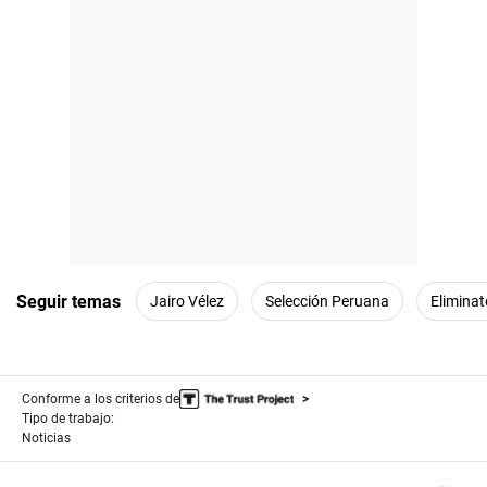
Seguir temas
Jairo Vélez
Selección Peruana
Elimina
Conforme a los criterios de
Tipo de trabajo:
Noticias