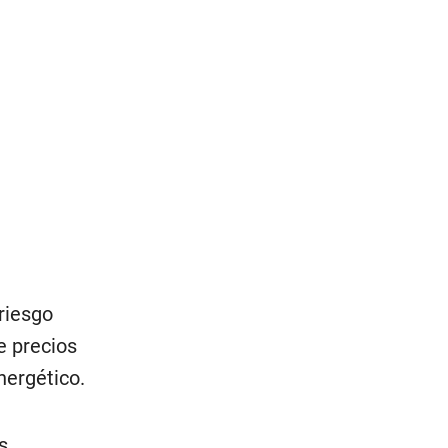
 riesgo
e precios
nergético.
s