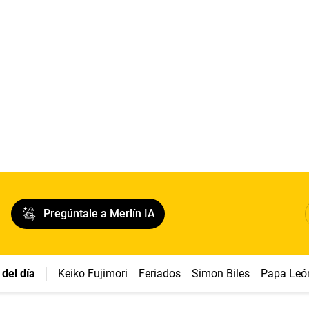
Pregúntale a Merlín IA
del día
Keiko Fujimori
Feriados
Simon Biles
Papa Leó