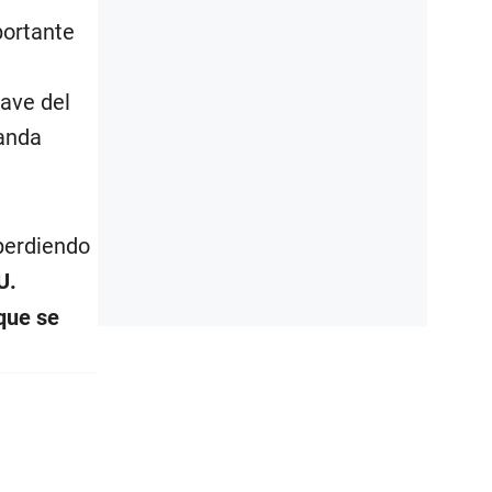
portante
lave del
manda
perdiendo
U.
que se