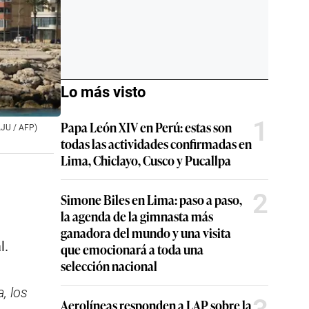
Lo más visto
1
Papa León XIV en Perú: estas son
AJU / AFP)
todas las actividades confirmadas en
Lima, Chiclayo, Cusco y Pucallpa
2
Simone Biles en Lima: paso a paso,
la agenda de la gimnasta más
ganadora del mundo y una visita
l.
que emocionará a toda una
selección nacional
, los
Aerolíneas responden a LAP sobre la