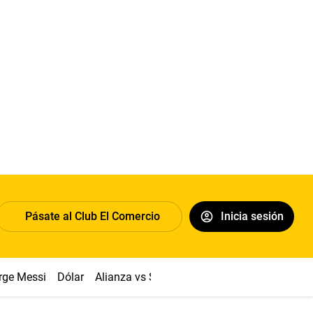
Pásate al Club El Comercio
Inicia sesión
rge Messi
Dólar
Alianza vs Sport Boys
Papa León XIV
Co