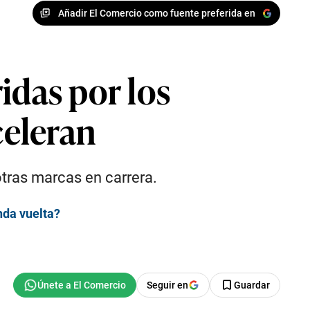
Añadir El Comercio como fuente preferida en
idas por los
celeran
otras marcas en carrera.
nda vuelta?
Seguir en
Guardar