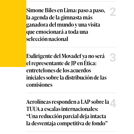
2
Simone Biles en Lima: paso a paso,
la agenda de la gimnasta más
ganadora del mundo y una visita
que emocionará a toda una
selección nacional
3
Exdirigente del Movadef ya no será
el representante de JP en Ética:
entretelones de los acuerdos
iniciales sobre la distribución de las
comisiones
4
Aerolíneas responden a LAP sobre la
TUUA a escalas internacionales:
“Una reducción parcial deja intacta
la desventaja competitiva de fondo”