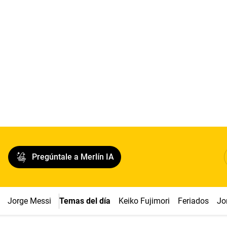
Pregúntale a Merlín IA
Jorge Messi
Temas del día
Keiko Fujimori
Feriados
Jo