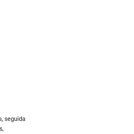
s, seguida
s,