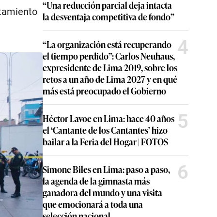
“Una reducción parcial deja intacta
ntamiento
la desventaja competitiva de fondo”
4
“La organización está recuperando
el tiempo perdido”: Carlos Neuhaus,
expresidente de Lima 2019, sobre los
retos a un año de Lima 2027 y en qué
más está preocupado el Gobierno
5
Héctor Lavoe en Lima: hace 40 años
el ‘Cantante de los Cantantes’ hizo
bailar a la Feria del Hogar | FOTOS
6
Simone Biles en Lima: paso a paso,
la agenda de la gimnasta más
ganadora del mundo y una visita
que emocionará a toda una
selección nacional