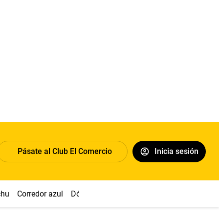
Pásate al Club El Comercio
Inicia sesión
chu
Corredor azul
Dólar
Congreso
Nasca
Acuña
Toled