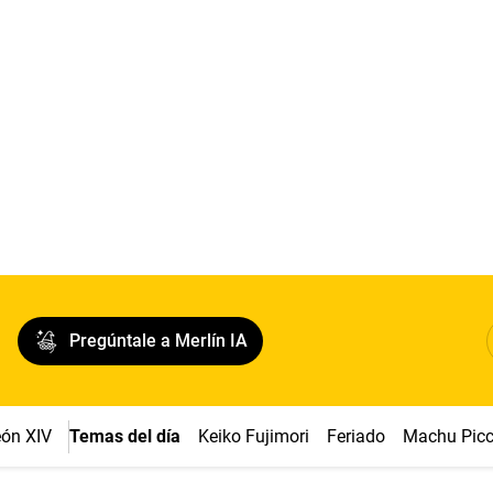
Pregúntale a Merlín IA
ón XIV
Temas del día
Keiko Fujimori
Feriado
Machu Pic