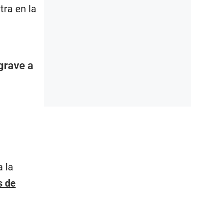
tra en la
 grave a
a la
s de