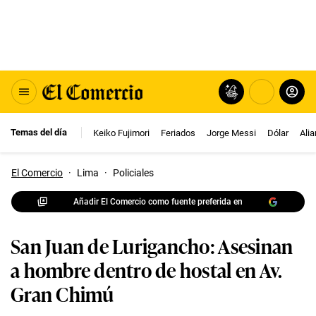
Temas del día
Keiko Fujimori
Feriados
Jorge Messi
Dólar
Ali
El Comercio
·
Lima
·
Policiales
Añadir El Comercio como fuente preferida en
San Juan de Lurigancho: Asesinan
a hombre dentro de hostal en Av.
Gran Chimú