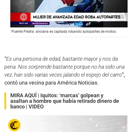
0
´Puente Piedra: anciana es captada robando autopartes de motos.
s
e
c
o
n
d
“
Es una persona de edad, bastante mayor y nos da
s
pena. Nos sorprende bastante porque no ha sido una
o
f
vez, han sido varias veces jalando el espejo del carro
”,
1
m
contó una vecina para América Noticias.
i
n
MIRA AQUÍ |
Iquitos: ‘marcas’ golpean y
u
t
asaltan a hombre que había retirado dinero de
e
banco | VIDEO
,
4
7
s
e