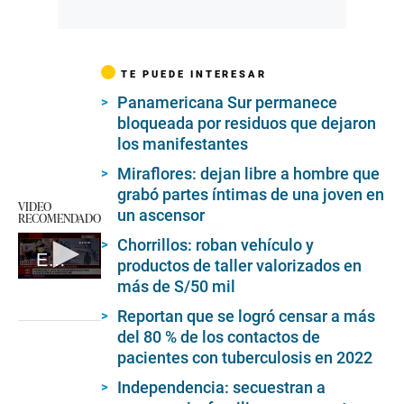
TE PUEDE INTERESAR
Panamericana Sur permanece
bloqueada por residuos que dejaron
los manifestantes
Miraflores: dejan libre a hombre que
grabó partes íntimas de una joven en
VIDEO
un ascensor
RECOMENDADO
Chorrillos: roban vehículo y
Esposa de empresario secuestrado pide ayuda
productos de taller valorizados en
más de S/50 mil
0
seconds
of
Reportan que se logró censar a más
4
del 80 % de los contactos de
minutes,
pacientes con tuberculosis en 2022
14
seconds
Independencia: secuestran a