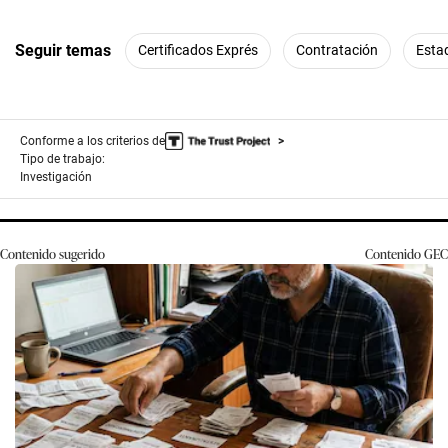
Seguir temas
Certificados Exprés
Contratación
Esta
Conforme a los criterios de
Tipo de trabajo:
Investigación
Contenido sugerido
Contenido
GEC