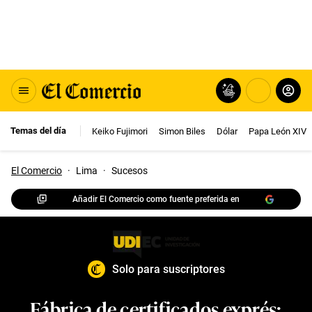
Temas del día
Keiko Fujimori
Simon Biles
Dólar
Papa León XIV
El Comercio
·
Lima
·
Sucesos
Añadir El Comercio como fuente preferida en
Solo para suscriptores
Fábrica de certificados exprés: