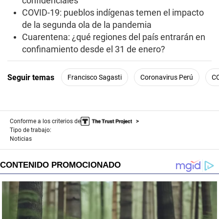
confidenciales
COVID-19: pueblos indígenas temen el impacto
de la segunda ola de la pandemia
Cuarentena: ¿qué regiones del país entrarán en
confinamiento desde el 31 de enero?
Seguir temas
Francisco Sagasti
Coronavirus Perú
C
Conforme a los criterios de
Tipo de trabajo:
Noticias