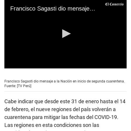
Francisco Sagasti dio mensaje a la Nación en inicio de segunda cuarentena
0
s
e
Francisco Sagasti dio mensaje a la Nación en inicio de segunda cuarentena.
c
Fuente: [TV Perú]
o
n
d
Cabe indicar que desde este 31 de enero hasta el 14
s
o
de febrero, el nueve regiones del país volverán a
f
cuarentena para mitigar las fechas del COVID-19.
0
s
Las regiones en esta condiciones son las
e