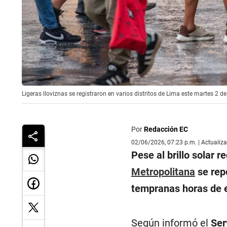
Ligeras lloviznas se registraron en varios distritos de Lima este martes 2 de
Por
Redacción EC
02/06/2026, 07:23 p.m. | Actualiz
Pese al brillo solar r
Metropolitana
se rep
tempranas horas de e
Según informó el
Ser