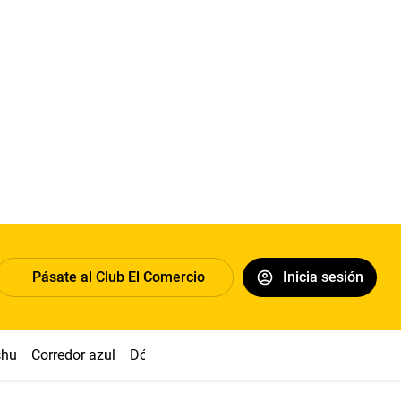
Pásate al Club El Comercio
Inicia sesión
chu
Corredor azul
Dólar
Congreso
Nasca
Acuña
Toled