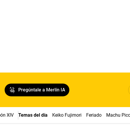
Pregúntale a Merlín IA
ón XIV
Temas del día
Keiko Fujimori
Feriado
Machu Pic