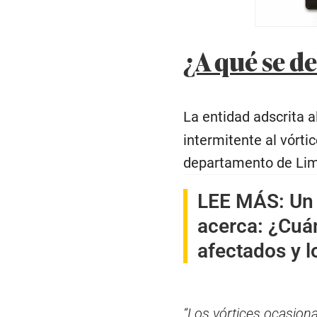
¿A qué se de
La entidad adscrita a
intermitente al vórtic
departamento de Lim
LEE MÁS:
Un
acerca: ¿Cuán
afectados y l
“Los vórtices ocasiona