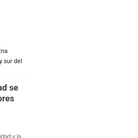
zna
y sur del
ad se
ores
dad y la