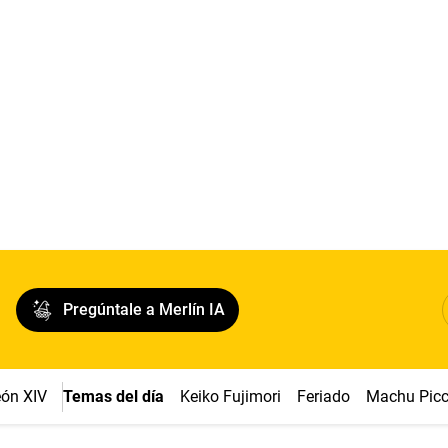
Pregúntale a Merlín IA
ón XIV
Temas del día
Keiko Fujimori
Feriado
Machu Pic