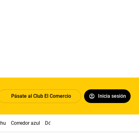
Pásate al Club El Comercio
Inicia sesión
chu
Corredor azul
Dólar
Congreso
Nasca
Acuña
Toled