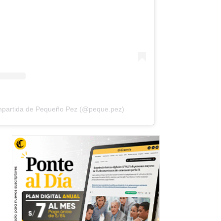
mpartida de Pequeño Pez (@peque.pez)