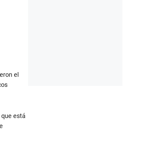
eron el
cos
o que está
e