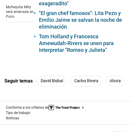
seconds
exageradito"
of
Muñequita Milly
2
será enterrada en
"El gran chef famosos": Lita Pezo y
minutes,
Puno
Emilio Jaime se salvan la noche de
9
seconds
eliminación
Tom Holland y Francesca
Amewudah-Rivers se unen para
interpretar "Romeo y Julieta"
Seguir temas
David Bisbal
Carlos Rivera
Ahora
Conforme a los criterios de
Tipo de trabajo:
Noticias