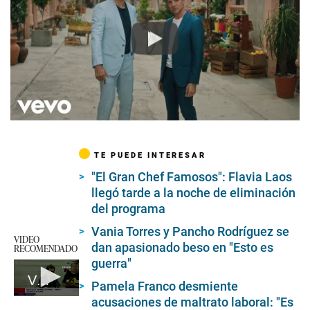
Play
TE PUEDE INTERESAR
"El Gran Chef Famosos": Flavia Laos
llegó tarde a la noche de eliminación
del programa
Vania Torres y Pancho Rodríguez se
VIDEO
dan apasionado beso en "Esto es
RECOMENDADO
guerra"
Velorio de 'Muñequita Milly'
Pamela Franco desmiente
acusaciones de maltrato laboral: "Es
0