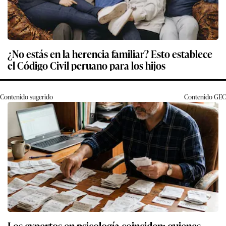
¿No estás en la herencia familiar? Esto establece
el Código Civil peruano para los hijos
Contenido sugerido
Contenido
GEC
Los expertos en psicología coinciden: quienes