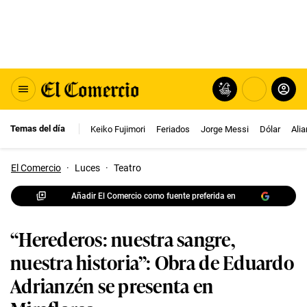
Temas del día
Keiko Fujimori
Feriados
Jorge Messi
Dólar
Ali
El Comercio
·
Luces
·
Teatro
Añadir El Comercio como fuente preferida en
“Herederos: nuestra sangre,
nuestra historia”: Obra de Eduardo
Adrianzén se presenta en