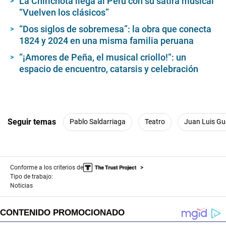
La Chirichota llega al Perú con su sátira musical
“Vuelven los clásicos”
“Dos siglos de sobremesa”: la obra que conecta
1824 y 2024 en una misma familia peruana
“¡Amores de Peña, el musical criollo!“: un
espacio de encuentro, catarsis y celebración
Seguir temas
Pablo Saldarriaga
Teatro
Juan Luis Gu
Conforme a los criterios de
Tipo de trabajo:
Noticias