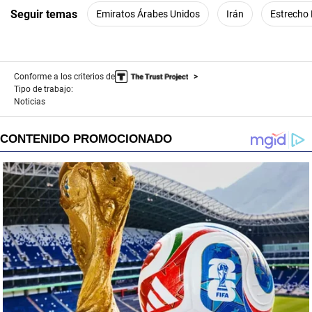
Seguir temas
Emiratos Árabes Unidos
Irán
Estrecho
Conforme a los criterios de
Tipo de trabajo:
Noticias