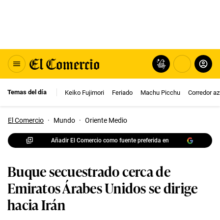
Temas del día
Keiko Fujimori
Feriado
Machu Picchu
Corredor az
El Comercio
·
Mundo
·
Oriente Medio
Añadir El Comercio como fuente preferida en
Buque secuestrado cerca de
Emiratos Árabes Unidos se dirige
hacia Irán