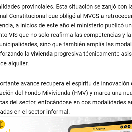
lidades provinciales. Esta situación se zanjó con l
unal Constitucional que obligó al MVCS a retroced
ncia, a inicios de este año el ministerio publicó u
to VIS que no solo reafirma las competencias y l
unicipalidades, sino que también amplía las moda
reforzando la
vivienda
progresiva técnicamente asist
a
de alquiler.
ortante avance recupera el espíritu de innovación 
eación del Fondo Mivivienda (FMV) y marca una nu
ticas del sector, enfocándose en dos modalidades
ladas en el sector informal.