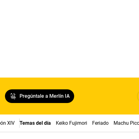
Pregúntale a Merlín IA
ón XIV
Temas del día
Keiko Fujimori
Feriado
Machu Pic