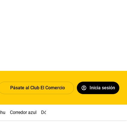
Pásate al Club El Comercio
Inicia sesión
chu
Corredor azul
Dólar
Congreso
Nasca
Acuña
Toled