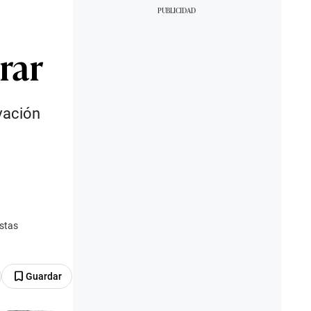
rar
vación
istas
Guardar