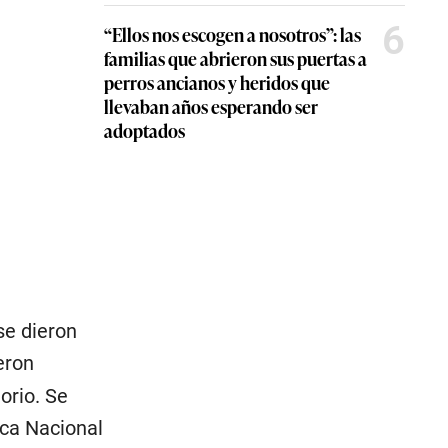
6
“Ellos nos escogen a nosotros”: las
familias que abrieron sus puertas a
perros ancianos y heridos que
llevaban años esperando ser
adoptados
se dieron
eron
torio. Se
ica Nacional