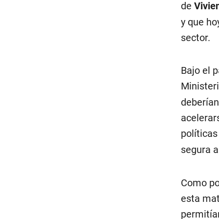
de
Vivi
y que hoy
sector.
Bajo el 
Minister
deberían
acelerar
política
segura a
Como pod
esta mat
permitía