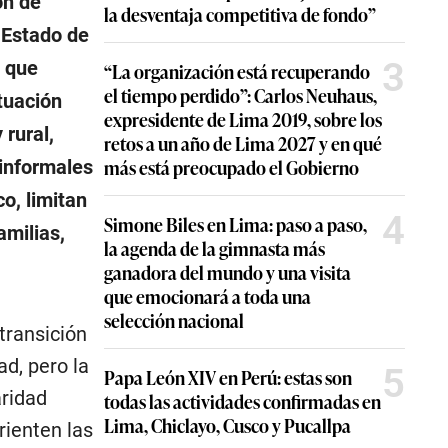
ón de
la desventaja competitiva de fondo”
 Estado de
3
o que
“La organización está recuperando
el tiempo perdido”: Carlos Neuhaus,
ituación
expresidente de Lima 2019, sobre los
 rural,
retos a un año de Lima 2027 y en qué
más está preocupado el Gobierno
 informales
o, limitan
4
Simone Biles en Lima: paso a paso,
amilias,
la agenda de la gimnasta más
ganadora del mundo y una visita
que emocionará a toda una
selección nacional
transición
d, pero la
5
Papa León XIV en Perú: estas son
aridad
todas las actividades confirmadas en
Lima, Chiclayo, Cusco y Pucallpa
rienten las