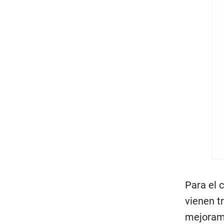
Para el 
vienen t
mejorami