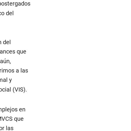
postergados
co del
n del
vances que
 aún,
rimos a las
mal y
cial (VIS).
mplejos en
 MVCS que
r las