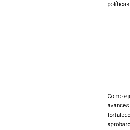
política
Como eje
avances 
fortalece
aprobaro