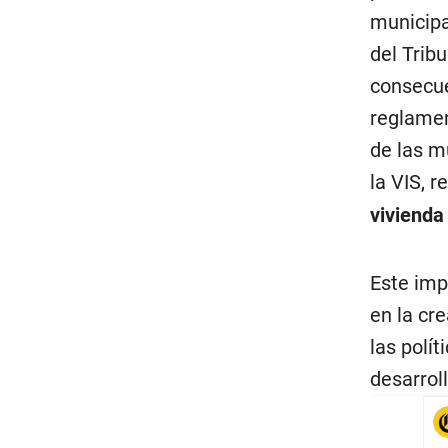
municipa
del Trib
consecue
reglamen
de las m
la VIS, 
viviend
Este imp
en la cr
las polí
desarrol