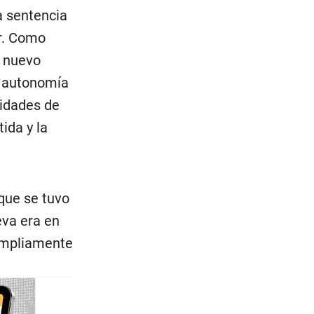
a sentencia
er. Como
n nuevo
a autonomía
lidades de
ida y la
que se tuvo
eva era en
 ampliamente