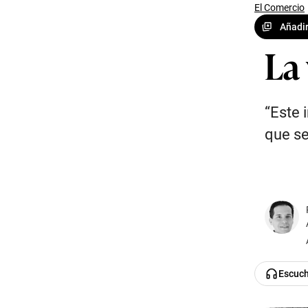
El Comercio
Añadir
La
“Este 
que se
Escuc