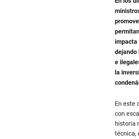
En los úl
ministro
promover
permitan 
impacta 
dejando 
e ilegal
la invers
condenán
En este 
con esca
historia
técnica,