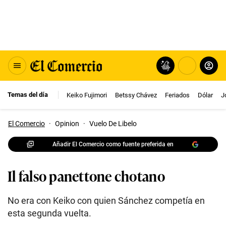
Temas del día
Keiko Fujimori
Betssy Chávez
Feriados
Dólar
J
El Comercio
·
Opinion
·
Vuelo De Libelo
Añadir El Comercio como fuente preferida en
Il falso panettone chotano
No era con Keiko con quien Sánchez competía en
esta segunda vuelta.