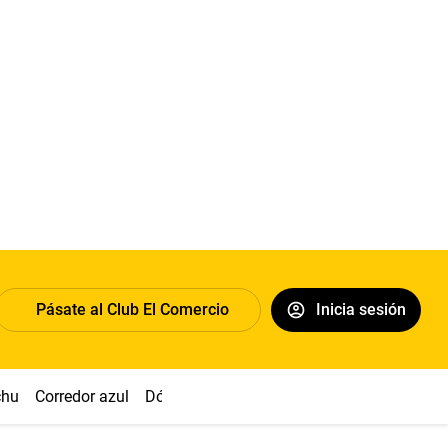
Pásate al Club El Comercio
Inicia sesión
chu
Corredor azul
Dólar
Congreso
Nasca
Acuña
Toled