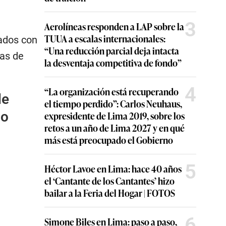
3
Aerolíneas responden a LAP sobre la
TUUA a escalas internacionales:
nados con
“Una reducción parcial deja intacta
vas de
la desventaja competitiva de fondo”
4
“La organización está recuperando
de
el tiempo perdido”: Carlos Neuhaus,
no
expresidente de Lima 2019, sobre los
retos a un año de Lima 2027 y en qué
más está preocupado el Gobierno
5
Héctor Lavoe en Lima: hace 40 años
el ‘Cantante de los Cantantes’ hizo
bailar a la Feria del Hogar | FOTOS
6
Simone Biles en Lima: paso a paso,