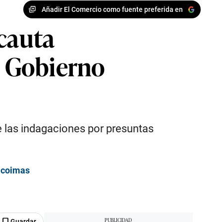
Añadir El Comercio como fuente preferida en
ncauta
l Gobierno
e las indagaciones por presuntas
s coimas
Guardar