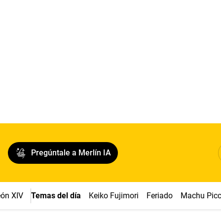
Pregúntale a Merlín IA
ón XIV
Temas del día
Keiko Fujimori
Feriado
Machu Pic