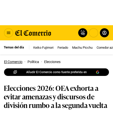
Temas del día
Keiko Fujimori
Feriado
Machu Picchu
Corredor az
El Comercio
·
Politica
·
Elecciones
Añadir El Comercio como fuente preferida en
Elecciones 2026: OEA exhorta a
evitar amenazas y discursos de
división rumbo a la segunda vuelta