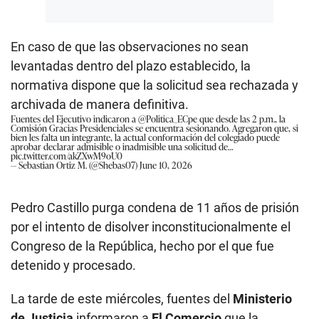
En caso de que las observaciones no sean
levantadas dentro del plazo establecido, la
normativa dispone que la solicitud sea rechazada y
archivada de manera definitiva.
Fuentes del Ejecutivo indicaron a
@Politica_ECpe
que desde las 2 p.m., la
Comisión Gracias Presidenciales se encuentra sesionando. Agregaron que, si
bien les falta un integrante, la actual conformación del colegiado puede
aprobar declarar admisible o inadmisible una solicitud de…
pic.twitter.com/akZXwM9oU0
— Sebastian Ortiz M. (@Shebas07)
June 10, 2026
Pedro Castillo purga condena de 11 años de prisión
por el intento de disolver inconstitucionalmente el
Congreso de la República, hecho por el que fue
detenido y procesado.
La tarde de este miércoles, fuentes del
Ministerio
de Justicia
informaron a
El Comercio
que la