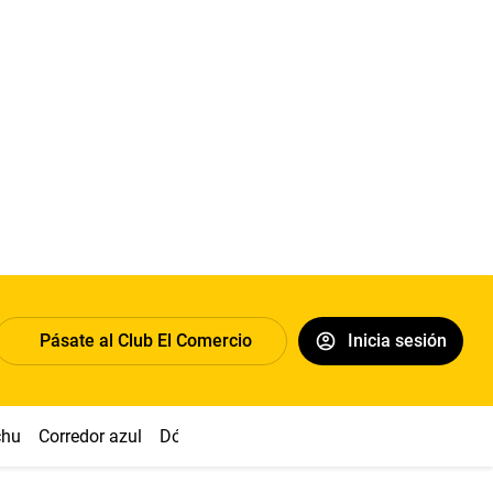
Pásate al Club El Comercio
Inicia sesión
chu
Corredor azul
Dólar
Congreso
Nasca
Acuña
Toled