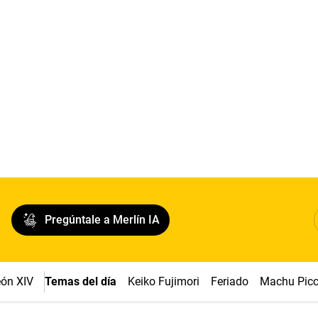
Pregúntale a Merlín IA
ón XIV
Temas del día
Keiko Fujimori
Feriado
Machu Pic