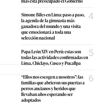
más está preocupado el Gobierno
4
Simone Biles en Lima: paso a paso,
la agenda de la gimnasta más
ganadora del mundo y una visita
que emocionará a toda una
selección nacional
5
Papa León XIV en Perú: estas son
todas las actividades confirmadas en
Lima, Chiclayo, Cusco y Pucallpa
6
“Ellos nos escogen a nosotros”: las
familias que abrieron sus puertas a
perros ancianos y heridos que
llevaban años esperando ser
adoptados