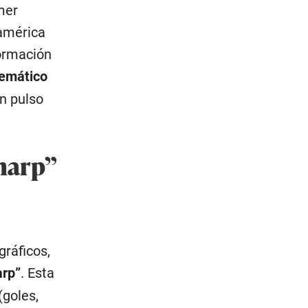
mer
américa
formación
nemático
un pulso
Sharp”
gráficos,
arp”
. Esta
(goles,