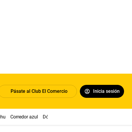
Pásate al Club El Comercio
Inicia sesión
chu
Corredor azul
Dólar
Congreso
Nasca
Acuña
Toled