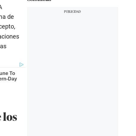
A
ema de
cepto,
aciones
las
 los