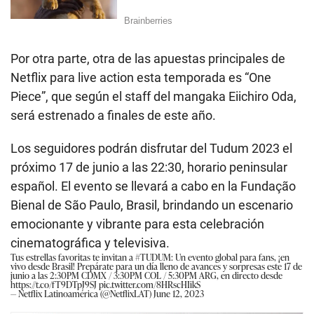
Por otra parte, otra de las apuestas principales de
Netflix para live action esta temporada es “One
Piece”, que según el staff del mangaka Eiichiro Oda,
será estrenado a finales de este año.
Los seguidores podrán disfrutar del Tudum 2023 el
próximo 17 de junio a las 22:30, horario peninsular
español. El evento se llevará a cabo en la Fundação
Bienal de São Paulo, Brasil, brindando un escenario
emocionante y vibrante para esta celebración
cinematográfica y televisiva.
Tus estrellas favoritas te invitan a
#TUDUM
: Un evento global para fans, ¡en
vivo desde Brasil! Prepárate para un día lleno de avances y sorpresas este 17 de
junio a las 2:30PM CDMX / 3:30PM COL / 5:30PM ARG, en directo desde
https://t.co/fT9DTpJ9SJ
pic.twitter.com/8HRscHIikS
— Netflix Latinoamérica (@NetflixLAT)
June 12, 2023