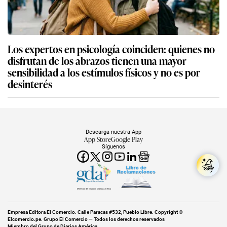
Los expertos en psicología coinciden: quienes no
disfrutan de los abrazos tienen una mayor
sensibilidad a los estímulos físicos y no es por
desinterés
Descarga nuestra App
App Store
Google Play
Síguenos
Miembro del Grupo de Diarios América
Empresa Editora El Comercio. Calle Paracas #532, Pueblo Libre. Copyright ©
Elcomercio.pe. Grupo El Comercio — Todos los derechos reservados
Miembro del Grupo de Diarios América