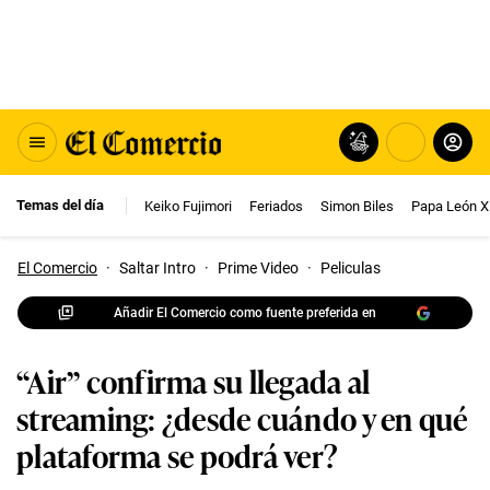
Temas del día
Keiko Fujimori
Feriados
Simon Biles
Papa León X
El Comercio
·
Saltar Intro
·
Prime Video
·
Peliculas
Añadir El Comercio como fuente preferida en
“Air” confirma su llegada al
streaming: ¿desde cuándo y en qué
plataforma se podrá ver?