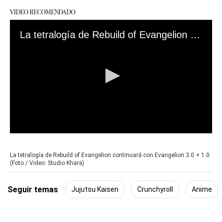
VIDEO RECOMENDADO
La tetralogía de Rebuild of Evangelion continuará con Evangelion 3.0 + 1.0
0
seconds
of
La tetralogía de Rebuild of Evangelion continuará con Evangelion 3.0 + 1.0
34
(Foto / Video: Studio Khara)
seconds
Seguir temas
Jujutsu Kaisen
Crunchyroll
Anime