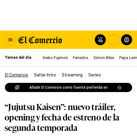
Temas del día
Keiko Fujimori
Feriados
Simon Biles
Papa León
El Comercio
·
Saltar Intro
·
Streaming
·
Series
Añadir El Comercio como fuente preferida en
“Jujutsu Kaisen”: nuevo tráiler,
opening y fecha de estreno de la
segunda temporada