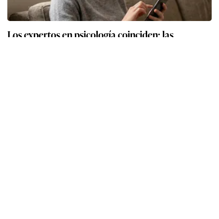
Los expertos en psicología coinciden: las
personas que nunca publican contenido en sus
redes sociales no pretenden buscar validación
externa
Los expertos en psicología coinciden: quienes