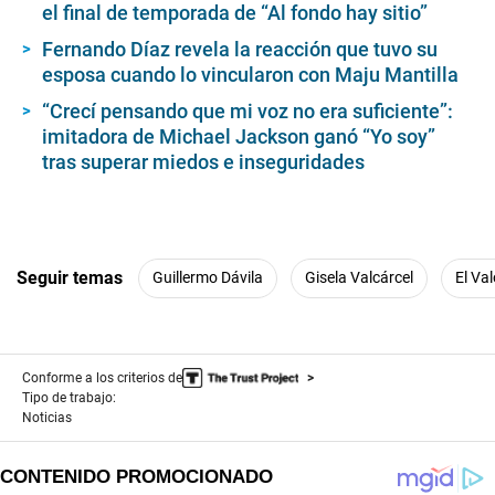
el final de temporada de “Al fondo hay sitio”
Fernando Díaz revela la reacción que tuvo su
esposa cuando lo vincularon con Maju Mantilla
“Crecí pensando que mi voz no era suficiente”:
imitadora de Michael Jackson ganó “Yo soy”
tras superar miedos e inseguridades
Seguir temas
Guillermo Dávila
Gisela Valcárcel
El Va
Conforme a los criterios de
Tipo de trabajo:
Noticias