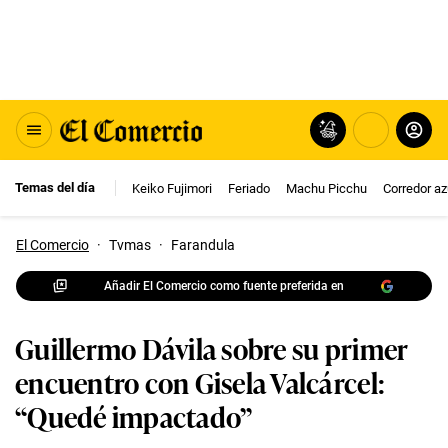
Temas del día
Keiko Fujimori
Feriado
Machu Picchu
Corredor az
El Comercio
·
Tvmas
·
Farandula
Añadir El Comercio como fuente preferida en
Guillermo Dávila sobre su primer
encuentro con Gisela Valcárcel:
“Quedé impactado”