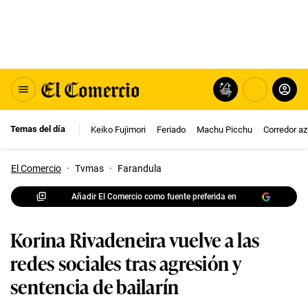
Temas del día
Keiko Fujimori
Feriado
Machu Picchu
Corredor az
El Comercio
·
Tvmas
·
Farandula
Añadir El Comercio como fuente preferida en
Korina Rivadeneira vuelve a las
redes sociales tras agresión y
sentencia de bailarín