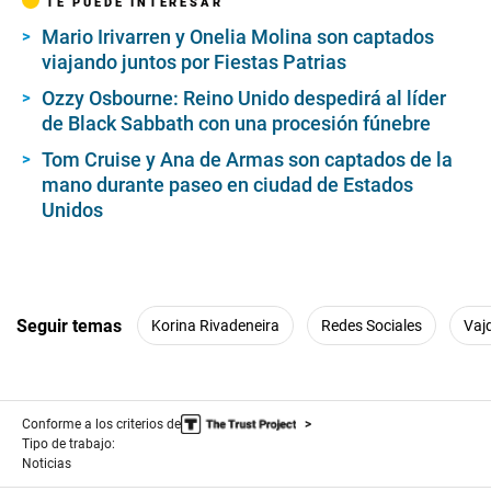
TE PUEDE INTERESAR
Mario Irivarren y Onelia Molina son captados
viajando juntos por Fiestas Patrias
Ozzy Osbourne: Reino Unido despedirá al líder
de Black Sabbath con una procesión fúnebre
Tom Cruise y Ana de Armas son captados de la
mano durante paseo en ciudad de Estados
Unidos
Seguir temas
Korina Rivadeneira
Redes Sociales
Vaj
Conforme a los criterios de
Tipo de trabajo:
Noticias