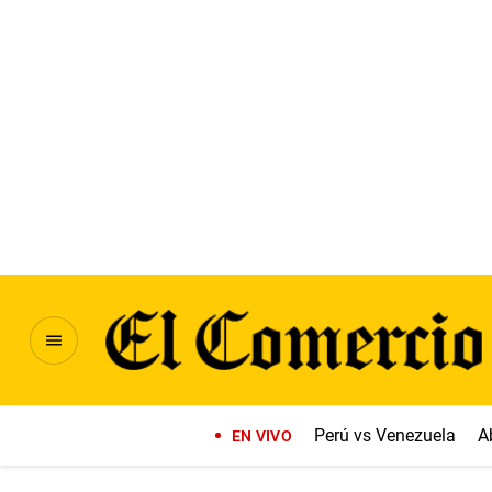
Perú vs Venezuela
A
EN VIVO