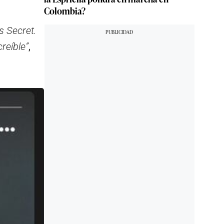
Colombia?
s Secret.
reíble”
,