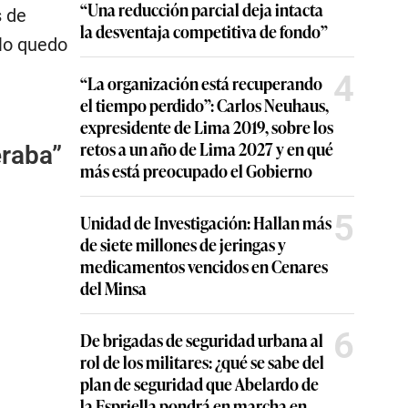
“Una reducción parcial deja intacta
s de
la desventaja competitiva de fondo”
olo quedo
4
“La organización está recuperando
el tiempo perdido”: Carlos Neuhaus,
expresidente de Lima 2019, sobre los
retos a un año de Lima 2027 y en qué
eraba”
más está preocupado el Gobierno
5
Unidad de Investigación: Hallan más
de siete millones de jeringas y
medicamentos vencidos en Cenares
del Minsa
6
De brigadas de seguridad urbana al
rol de los militares: ¿qué se sabe del
plan de seguridad que Abelardo de
la Espriella pondrá en marcha en