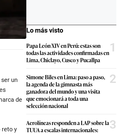
Lo más visto
1
Papa León XIV en Perú: estas son
todas las actividades confirmadas en
Lima, Chiclayo, Cusco y Pucallpa
2
Simone Biles en Lima: paso a paso,
 ser un
la agenda de la gimnasta más
res
ganadora del mundo y una visita
que emocionará a toda una
 marca de
selección nacional
3
Aerolíneas responden a LAP sobre la
reto y
TUUA a escalas internacionales: