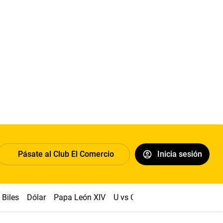
Pásate al Club El Comercio
Inicia sesión
Biles
Dólar
Papa León XIV
U vs Cristal
Congreso
Mach