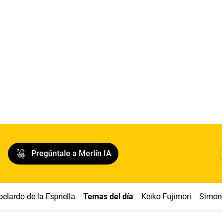
Pregúntale a Merlín IA
belardo de la Espriella
Temas del día
Keiko Fujimori
Simon 