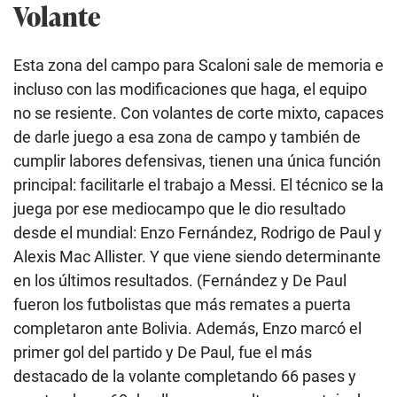
Volante
n
d
s
o
Esta zona del campo para Scaloni sale de memoria e
f
2
incluso con las modificaciones que haga, el equipo
m
i
no se resiente. Con volantes de corte mixto, capaces
n
u
de darle juego a esa zona de campo y también de
t
cumplir labores defensivas, tienen una única función
e
s
principal: facilitarle el trabajo a Messi. El técnico se la
,
1
juega por ese mediocampo que le dio resultado
8
desde el mundial: Enzo Fernández, Rodrigo de Paul y
s
e
Alexis Mac Allister. Y que viene siendo determinante
c
o
en los últimos resultados. (Fernández y De Paul
n
fueron los futbolistas que más remates a puerta
d
s
completaron ante Bolivia. Además, Enzo marcó el
primer gol del partido y De Paul, fue el más
destacado de la volante completando 66 pases y