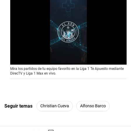
0
Mira los partidos de tu equipo favorito en la Liga 1 Te Apuesto mediante
o
DirecTV y Liga 1 Max en vivo.
f
3
0
s
e
c
o
Seguir temas
Christian Cueva
Alfonso Barco
n
d
s