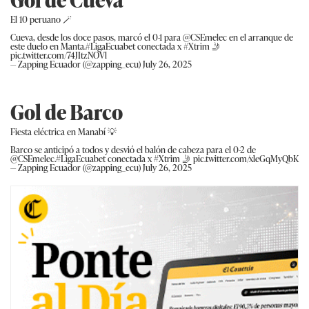
El 10 peruano 🪄
Cueva, desde los doce pasos, marcó el 0-1 para
@CSEmelec
en el arranque de
este duelo en Manta.
#LigaEcuabet
conectada x
#Xtrim
🤳
pic.twitter.com/74JItzNOVl
— Zapping Ecuador (@zapping_ecu)
July 26, 2025
Gol de Barco
Fiesta eléctrica en Manabí 💡
Barco se anticipó a todos y desvió el balón de cabeza para el 0-2 de
@CSEmelec
.
#LigaEcuabet
conectada x
#Xtrim
🤳
pic.twitter.com/xleGqMyQbK
— Zapping Ecuador (@zapping_ecu)
July 26, 2025